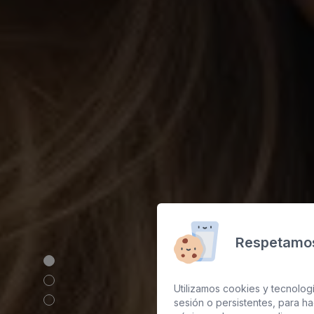
Respetamos
Utilizamos cookies y tecnologí
sesión o persistentes, para h
Co