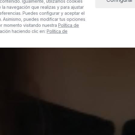
contenido. Igualmente, utilizamos cookies
 la navegación que realizas y para ajustar
referencias. Puedes configurar y aceptar el
n. Asimismo, puedes modificar tus opciones
er momento visitando nuestra
Política de
ación haciendo clic en:
Política de