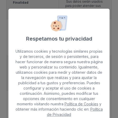
Sus datos serán usados
Finalidad
para poder atender sus
solicitudes y prestarle
nuestros servicios.
Solo le enviaremos
Publicidad
publicidad con su
autorización previa, que
podrá facilitarnos
Respetamos tu privacidad
mediante la casilla
correspondiente
establecida al efecto.
Utilizamos cookies y tecnologías similares propias
y de terceros, de sesión o persistentes, para
Únicamente trataremos
hacer funcionar de manera segura nuestra página
Legitimación
sus datos con su
web y personalizar su contenido. Igualmente,
consentimiento previo,
utilizamos cookies para medir y obtener datos de
que podrá facilitarnos
la navegación que realizas y para ajustar la
mediante la casilla
correspondiente
publicidad a tus gustos y preferencias. Puedes
establecida al efecto.
configurar y aceptar el uso de cookies a
continuación. Asimismo, puedes modificar tus
Con carácter general,
Destinatarios
opciones de consentimiento en cualquier
sólo el personal de
momento visitando nuestra
Política de Cookies
y
nuestra entidad que esté
obtener más información haciendo clic en:
Política
debidamente autorizado
podrá tener
de Privacidad
conocimiento de la