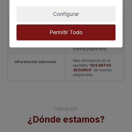
información que le
pedimos.
Configurar
Tiene derecho a saber
Derechos
qué información tenemos
sobre usted, corregirla y
Permitir Todo
eliminarla, tal y como se
explica en la información
adicional disponible en
nuestra página web.
Más información en el
Información adicional
apartado “
SUS DATOS
SEGUROS
” de nuestra
página web.
Ubicación
¿Dónde estamos?