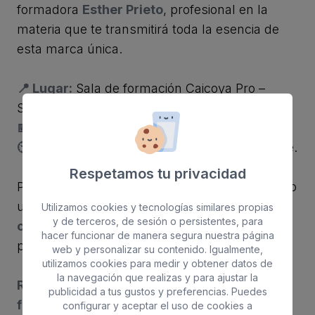
formadora
Esther Prieto
, profesional en la
materia que te transmitirá toda la esencia de
esta marca única.
📍 Lugar:
Sala de formación Caicoya Pro –
Santa Cruz de Tenerife.
📅 Fecha:
Lunes 13 de octubre de 2025.
🕙 Horario:
De 10:00 a 18:00 aproximadamente.
Respetamos tu privacidad
Plazas limitadas. Si quieres ofrecer en tu centro
una
cosmética más natural, auténtica y
Utilizamos cookies y tecnologías similares propias
y de terceros, de sesión o persistentes, para
conectada con la esencia de la vida
, no te
hacer funcionar de manera segura nuestra página
pierdas esta formación exclusiva.
web y personalizar su contenido. Igualmente,
utilizamos cookies para medir y obtener datos de
la navegación que realizas y para ajustar la
Reserva tu plaza y déjate inspirar por la
publicidad a tus gustos y preferencias. Puedes
filosofía Gandiva.
configurar y aceptar el uso de cookies a