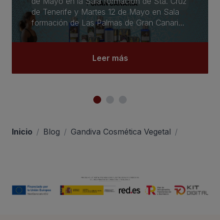
de Mayo en la Sala formación de Sta. Cruz
de Tenerife y Martes 12 de Mayo en Sala
formación de Las Palmas de Gran Canaria
de 10.00-18.00 aproximadamente.
Leer más
Inicio
/
Blog
/
Gandiva Cosmética Vegetal
/