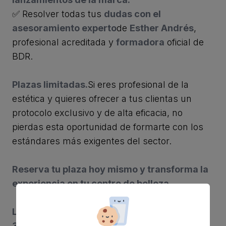
✅ Resolver todas tus
dudas con el
asesoramiento experto
de
Esther Andrés
,
profesional acreditada y
formadora
oficial de
BDR.
Plazas limitadas.
Si eres profesional de la
estética y quieres ofrecer a tus clientas un
protocolo exclusivo y de alta eficacia, no
pierdas esta oportunidad de formarte con los
estándares más exigentes del sector.
Reserva tu plaza hoy mismo y transforma la
experiencia en tu centro de belleza.
Lugar del evento: Caicoya Pro, C/ Pío XII 66,
35006, Las Palmas de Gran Canaria.