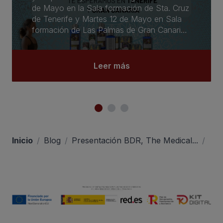
de Mayo en la Sala formación de Sta. Cruz
de Tenerife y Martes 12 de Mayo en Sala
formación de Las Palmas de Gran Canaria
de 10.00-18.00 aproximadamente.
Leer más
Inicio
/
Blog
/
Presentación BDR, The Medical...
/