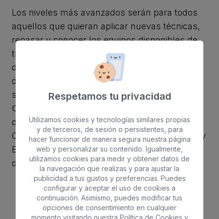
Los niveles más avanzados serán para todos
aquellos que quieran aplicar nuevas técnicas,
repasar y conocer los equipos disponibles de
trabajo. Resulta imprescindible conocer al
detalle la correcta forma de ejecución para
obtener los resultados deseados. Los cursos
serán impartidos por la profesional
Mary
Respetamos tu privacidad
Carmen Castro
, dedicada a la investigación y
Utilizamos cookies y tecnologías similares propias
desarrollo de nuevas técnicas, titulada en
y de terceros, de sesión o persistentes, para
Canadá por la Academia Dectro Internacional y
hacer funcionar de manera segura nuestra página
Especialista en electroestética y sistemas de
web y personalizar su contenido. Igualmente,
utilizamos cookies para medir y obtener datos de
depilación definitiva (Eléctrica, IPL y Láser).
la navegación que realizas y para ajustar la
publicidad a tus gustos y preferencias. Puedes
configurar y aceptar el uso de cookies a
continuación. Asimismo, puedes modificar tus
opciones de consentimiento en cualquier
Galería de imágenes
momento visitando nuestra
Política de Cookies
y