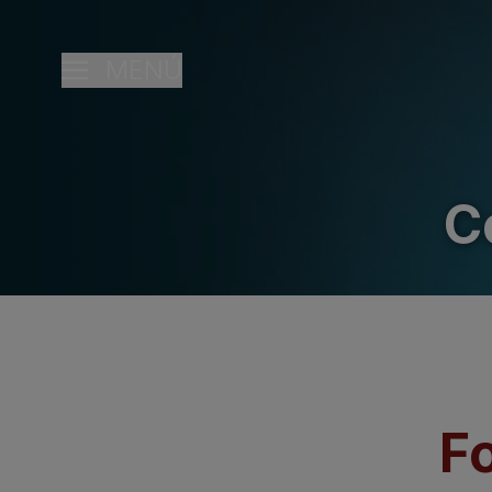
MENÚ
C
F