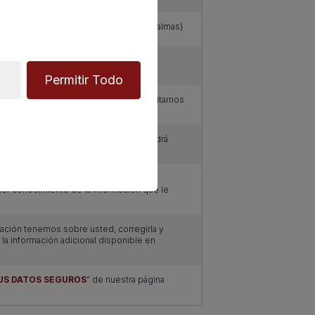
, LAS PALMAS DE GRAN CANARIA (Las Palmas)
 atender sus solicitudes y prestarle
Permitir Todo
su autorización previa, que podrá facilitarnos
e establecida al efecto.
con su consentimiento previo, que podrá
rrespondiente establecida al efecto.
onal de nuestra entidad que esté
er conocimiento de la información que le
ación tenemos sobre usted, corregirla y
n la información adicional disponible en
US DATOS SEGUROS
” de nuestra página