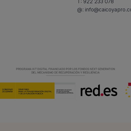
T:
922 233 078
@:
info@caicoyapro.