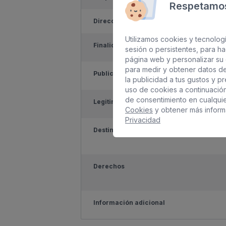
Respetamos
Dirección del responsable
Utilizamos cookies y tecnologí
Finalidad
sesión o persistentes, para h
página web y personalizar su 
para medir y obtener datos de
Publicidad
la publicidad a tus gustos y p
uso de cookies a continuació
de consentimiento en cualqui
Legitimación
Cookies
y obtener más inform
Privacidad
Destinatarios
Derechos
Información adicional