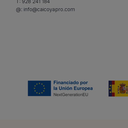
T:
928 241 184
@:
info@caicoyapro.com