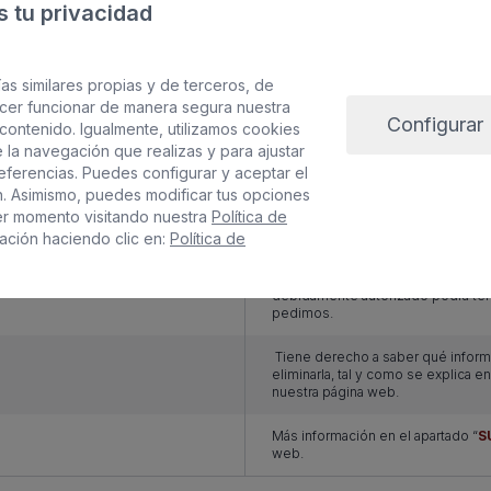
 tu privacidad
C/ PIO XII, Nº66-BAJO, CP 35006
as similares propias y de terceros, de
Sus datos serán usados para poder
acer funcionar de manera segura nuestra
nuestros servicios.
Configurar
contenido. Igualmente, utilizamos cookies
 la navegación que realizas y para ajustar
Solo le enviaremos publicidad con 
referencias. Puedes configurar y aceptar el
mediante la casilla correspondient
n. Asimismo, puedes modificar tus opciones
er momento visitando nuestra
Política de
Únicamente trataremos sus datos 
facilitarnos mediante la casilla co
ación haciendo clic en:
Política de
Con carácter general, sólo el pers
debidamente autorizado podrá ten
pedimos.
Tiene derecho a saber qué inform
eliminarla, tal y como se explica e
nuestra página web.
Más información en el apartado “
S
web.